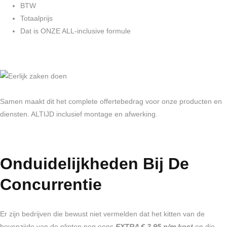
BTW
Totaalprijs
Dat is ONZE ALL-inclusive formule
Samen maakt dit het complete offertebedrag voor onze producten en
diensten. ALTIJD inclusief montage en afwerking.
Onduidelijkheden Bij De
Concurrentie
Er zijn bedrijven die bewust niet vermelden dat het kitten van de
bovenzijde van de plinten nog eens
EXTRA € 2,95 p/m kost
en die