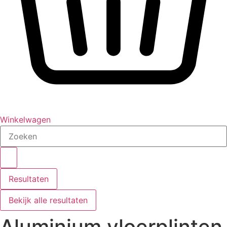
Winkelwagen
Search
...
Resultaten
Bekijk alle resultaten
Aluminium vloerplinten