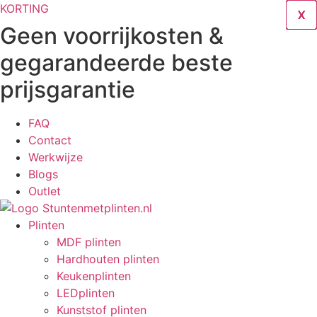
Ga
KORTING
X
X
X
X
X
X
X
X
X
naar
Geen voorrijkosten &
de
gegarandeerde beste
inhoud
prijsgarantie
FAQ
Contact
Werkwijze
Blogs
Outlet
Plinten
MDF plinten
Hardhouten plinten
Keukenplinten
LEDplinten
Kunststof plinten