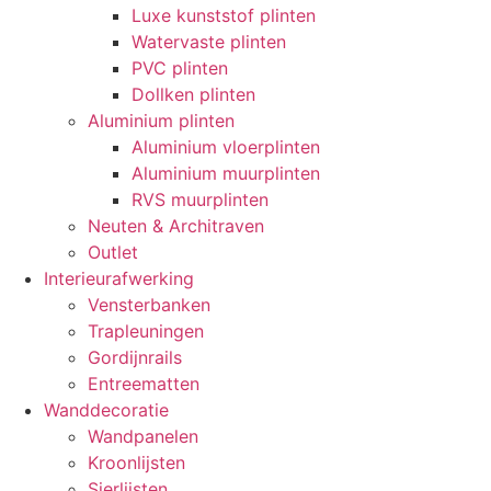
Luxe kunststof plinten
Watervaste plinten
PVC plinten
Dollken plinten
Aluminium plinten
Aluminium vloerplinten
Aluminium muurplinten
RVS muurplinten
Neuten & Architraven
Outlet
Interieurafwerking
Vensterbanken
Trapleuningen
Gordijnrails
Entreematten
Wanddecoratie
Wandpanelen
Kroonlijsten
Sierlijsten