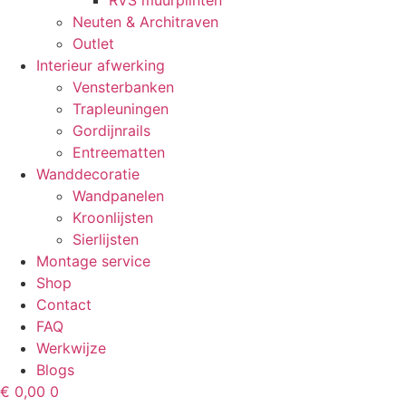
RVS muurplinten
Neuten & Architraven
Outlet
Interieur afwerking
Vensterbanken
Trapleuningen
Gordijnrails
Entreematten
Wanddecoratie
Wandpanelen
Kroonlijsten
Sierlijsten
Montage service
Shop
Contact
FAQ
Werkwijze
Blogs
€
0,00
0