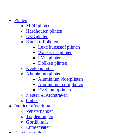
Plinten
MDF plinten
Hardhouten plinten
LEDplinten
Kunststof plinten
Luxe kunststof plinten
Watervaste plinten
PVC plinten
Dollken plinten
Keukenplinten
Aluminium plinten
Aluminium vloerplinten
Aluminium muurplinten
RVS muurplinten
Neuten & Architraven
Outlet
Interieur afwerking
Vensterbanken
Trapleuningen
Gordijnrails
Entreematten
Wanddecoratie