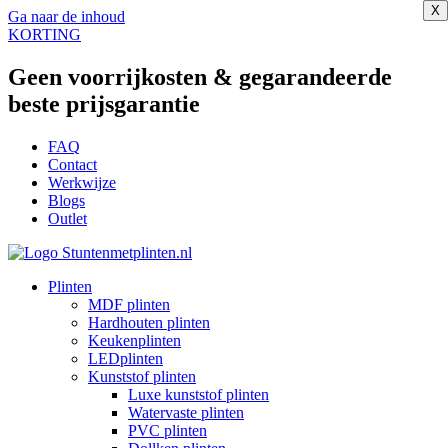
X
X
X
X
X
X
X
X
Ga naar de inhoud
KORTING
Geen voorrijkosten & gegarandeerde
beste prijsgarantie
FAQ
Contact
Werkwijze
Blogs
Outlet
Plinten
MDF plinten
Hardhouten plinten
Keukenplinten
LEDplinten
Kunststof plinten
Luxe kunststof plinten
Watervaste plinten
PVC plinten