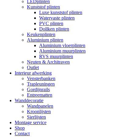
LEDplinten
Kunststof plinten
Luxe kunststof plinten
Watervaste plinten
PVC plinten
Dollken plinten
Keukenplinten
Aluminium plinten
Aluminium vloerplinten
Aluminium muurplinten
RVS muurplinten
Neuten & Architraven
Outlet
Interieur afwerking
Vensterbanken
Trapleuningen
Gordijnrails
Entreematten
Wanddecoratie
Wandpanelen
Kroonlijsten
Sierlijsten
Montage service
Shop
Contact