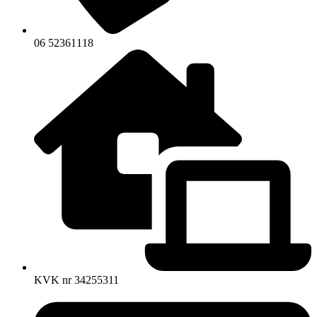
06 52361118
KVK nr 34255311