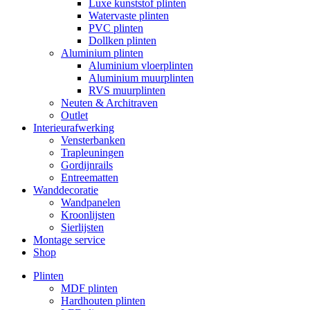
Luxe kunststof plinten
Watervaste plinten
PVC plinten
Dollken plinten
Aluminium plinten
Aluminium vloerplinten
Aluminium muurplinten
RVS muurplinten
Neuten & Architraven
Outlet
Interieurafwerking
Vensterbanken
Trapleuningen
Gordijnrails
Entreematten
Wanddecoratie
Wandpanelen
Kroonlijsten
Sierlijsten
Montage service
Shop
Plinten
MDF plinten
Hardhouten plinten