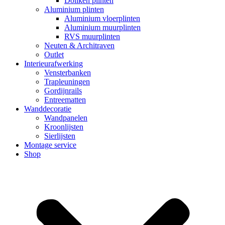
Dollken plinten
Aluminium plinten
Aluminium vloerplinten
Aluminium muurplinten
RVS muurplinten
Neuten & Architraven
Outlet
Interieurafwerking
Vensterbanken
Trapleuningen
Gordijnrails
Entreematten
Wanddecoratie
Wandpanelen
Kroonlijsten
Sierlijsten
Montage service
Shop