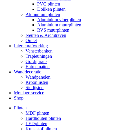
PVC plinten
Dollken plinten
Aluminium plinten
Aluminium vloerplinten
Aluminium muurplinten
RVS muurplinten
Neuten & Architraven
Outlet
Interieurafwerking
Vensterbanken
Trapleuningen
Gordijnrails
Entreematten
Wanddecoratie
Wandpanelen
Kroonlijsten
Sierlijsten
Montage service
Shop
Plinten
MDF plinten
Hardhouten plinten
LEDplinten
Kunststof plinten