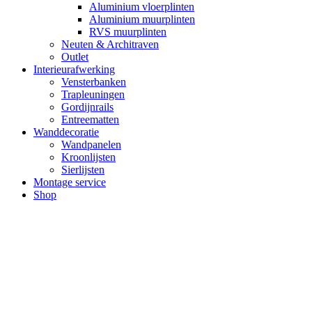
Aluminium vloerplinten
Aluminium muurplinten
RVS muurplinten
Neuten & Architraven
Outlet
Interieurafwerking
Vensterbanken
Trapleuningen
Gordijnrails
Entreematten
Wanddecoratie
Wandpanelen
Kroonlijsten
Sierlijsten
Montage service
Shop