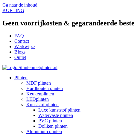
Ga naar de inhoud
KORTING
Geen voorrijkosten & gegarandeerde beste
FAQ
Contact
Werkwijze
Blogs
Outlet
Plinten
MDF plinten
Hardhouten plinten
Keukenplinten
LEDplinten
Kunststof plinten
Luxe kunststof plinten
Watervaste plinten
PVC plinten
Dollken plinten
Aluminium plinten