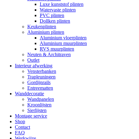
Luxe kunststof plinten
Watervaste plinten
PVC plinten
Dollken plinten
Keukenplinten
Aluminium plinten
Aluminium vloerplinten
Aluminium muurplinten
RVS muurplinten
Neuten & Architraven
Outlet
Interieur afwerking
Vensterbanken
Trapleuningen
Gordijnrails
Entreematten
Wanddecoratie
Wandpanelen
Kroonlijsten
Sierlijsten
Montage service
Shop
Contact
FAQ
Werkwijze