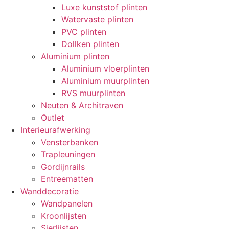
Luxe kunststof plinten
Watervaste plinten
PVC plinten
Dollken plinten
Aluminium plinten
Aluminium vloerplinten
Aluminium muurplinten
RVS muurplinten
Neuten & Architraven
Outlet
Interieurafwerking
Vensterbanken
Trapleuningen
Gordijnrails
Entreematten
Wanddecoratie
Wandpanelen
Kroonlijsten
Sierlijsten