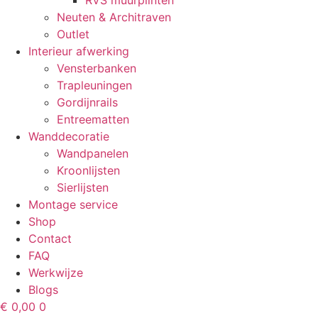
RVS muurplinten
Neuten & Architraven
Outlet
Interieur afwerking
Vensterbanken
Trapleuningen
Gordijnrails
Entreematten
Wanddecoratie
Wandpanelen
Kroonlijsten
Sierlijsten
Montage service
Shop
Contact
FAQ
Werkwijze
Blogs
€
0,00
0