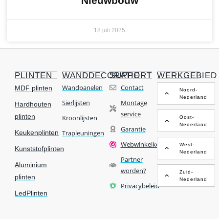
Nieuwbouw
18 juli 2025
PLINTEN
WANDDECORATIE
SUPPORT
WERKGEBIED
Wandpanelen
Contact
MDF plinten
Noord-
Nederland
Sierlijsten
Montage
Hardhouten
service
plinten
Kroonlijsten
Oost-
Nederland
Garantie
Keukenplinten
Trapleuningen
Webwinkelkeur
West-
Kunststofplinten
Nederland
Partner
Aluminium
worden?
Zuid-
plinten
Nederland
Privacybeleid
LedPlinten