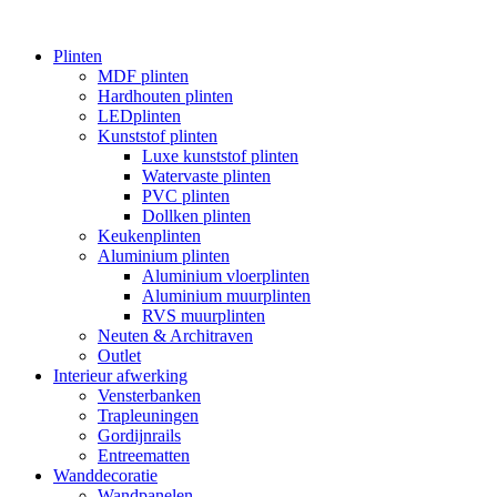
Plinten
MDF plinten
Hardhouten plinten
LEDplinten
Kunststof plinten
Luxe kunststof plinten
Watervaste plinten
PVC plinten
Dollken plinten
Keukenplinten
Aluminium plinten
Aluminium vloerplinten
Aluminium muurplinten
RVS muurplinten
Neuten & Architraven
Outlet
Interieur afwerking
Vensterbanken
Trapleuningen
Gordijnrails
Entreematten
Wanddecoratie
Wandpanelen