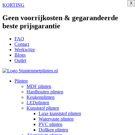
X
X
X
X
X
X
X
X
Ga
KORTING
naar
de
Geen voorrijkosten & gegarandeerde
inhoud
beste prijsgarantie
FAQ
Contact
Werkwijze
Blogs
Outlet
Plinten
MDF plinten
Hardhouten plinten
Keukenplinten
LEDplinten
Kunststof plinten
Luxe kunststof plinten
Watervaste plinten
PVC plinten
Dollken plinten