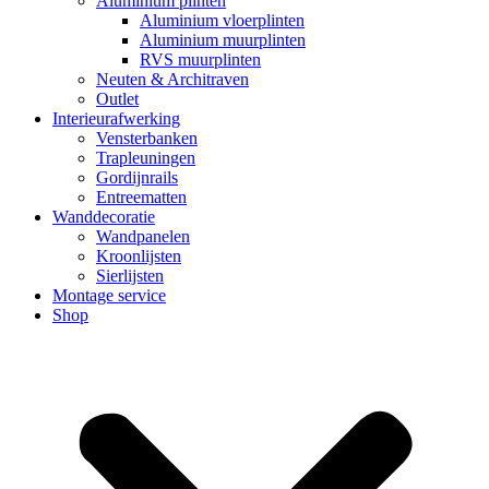
Aluminium plinten
Aluminium vloerplinten
Aluminium muurplinten
RVS muurplinten
Neuten & Architraven
Outlet
Interieurafwerking
Vensterbanken
Trapleuningen
Gordijnrails
Entreematten
Wanddecoratie
Wandpanelen
Kroonlijsten
Sierlijsten
Montage service
Shop