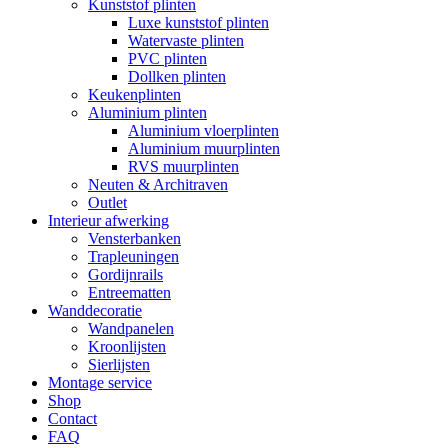
Kunststof plinten
Luxe kunststof plinten
Watervaste plinten
PVC plinten
Dollken plinten
Keukenplinten
Aluminium plinten
Aluminium vloerplinten
Aluminium muurplinten
RVS muurplinten
Neuten & Architraven
Outlet
Interieur afwerking
Vensterbanken
Trapleuningen
Gordijnrails
Entreematten
Wanddecoratie
Wandpanelen
Kroonlijsten
Sierlijsten
Montage service
Shop
Contact
FAQ