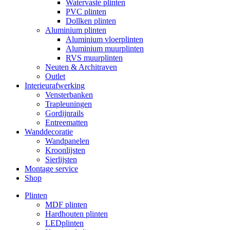
Watervaste plinten
PVC plinten
Dollken plinten
Aluminium plinten
Aluminium vloerplinten
Aluminium muurplinten
RVS muurplinten
Neuten & Architraven
Outlet
Interieurafwerking
Vensterbanken
Trapleuningen
Gordijnrails
Entreematten
Wanddecoratie
Wandpanelen
Kroonlijsten
Sierlijsten
Montage service
Shop
Plinten
MDF plinten
Hardhouten plinten
LEDplinten