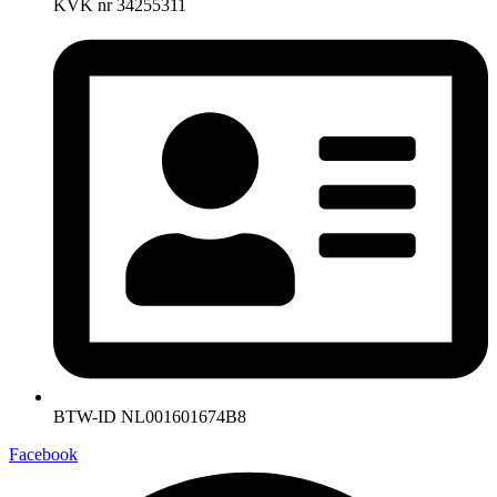
KVK nr 34255311
BTW-ID NL001601674B8
Facebook