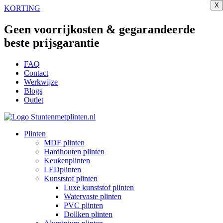
X
X
X
X
X
X
X
X
Ga
KORTING
naar
de
Geen voorrijkosten & gegarandeerde
inhoud
beste prijsgarantie
FAQ
Contact
Werkwijze
Blogs
Outlet
Plinten
MDF plinten
Hardhouten plinten
Keukenplinten
LEDplinten
Kunststof plinten
Luxe kunststof plinten
Watervaste plinten
PVC plinten
Dollken plinten