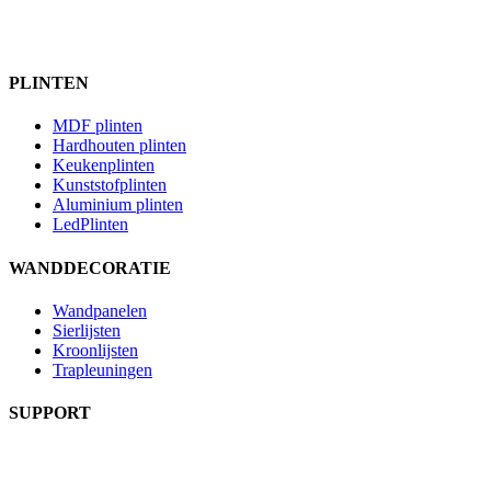
PLINTEN
MDF plinten
Hardhouten plinten
Keukenplinten
Kunststofplinten
Aluminium plinten
LedPlinten
WANDDECORATIE
Wandpanelen
Sierlijsten
Kroonlijsten
Trapleuningen
SUPPORT