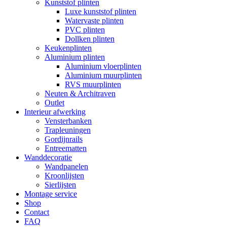
Kunststof plinten
Luxe kunststof plinten
Watervaste plinten
PVC plinten
Dollken plinten
Keukenplinten
Aluminium plinten
Aluminium vloerplinten
Aluminium muurplinten
RVS muurplinten
Neuten & Architraven
Outlet
Interieur afwerking
Vensterbanken
Trapleuningen
Gordijnrails
Entreematten
Wanddecoratie
Wandpanelen
Kroonlijsten
Sierlijsten
Montage service
Shop
Contact
FAQ