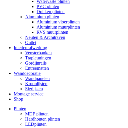
Watervaste plinten
PVC plinten
Dollken plinten
Aluminium plinten
Aluminium vloerplinten
Aluminium muurplinten
RVS muurplinten
Neuten & Architraven
Outlet
Interieurafwerking
Vensterbanken
Trapleuningen
Gordijnrails
Entreematten
Wanddecoratie
Wandpanelen
Kroonlijsten
Sierlijsten
Montage service
Shop
Plinten
MDF plinten
Hardhouten plinten
LEDplinten