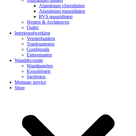
Aluminium plinten
Aluminium vloerplinten
Aluminium muurplinten
RVS muurplinten
Neuten & Architraven
Outlet
Interieurafwerking
Vensterbanken
Trapleuningen
Gordijnrails
Entreematten
Wanddecoratie
Wandpanelen
Kroonlijsten
Sierlijsten
Montage service
Shop