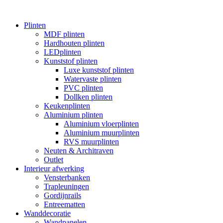
Plinten
MDF plinten
Hardhouten plinten
LEDplinten
Kunststof plinten
Luxe kunststof plinten
Watervaste plinten
PVC plinten
Dollken plinten
Keukenplinten
Aluminium plinten
Aluminium vloerplinten
Aluminium muurplinten
RVS muurplinten
Neuten & Architraven
Outlet
Interieur afwerking
Vensterbanken
Trapleuningen
Gordijnrails
Entreematten
Wanddecoratie
Wandpanelen