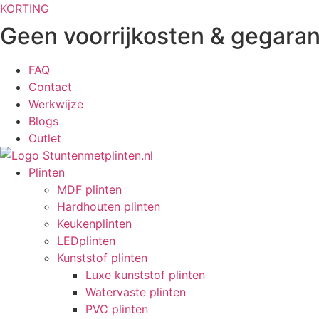
Ga
KORTING
naar
Geen voorrijkosten & gegaran
de
inhoud
FAQ
Contact
Werkwijze
Blogs
Outlet
Plinten
MDF plinten
Hardhouten plinten
Keukenplinten
LEDplinten
Kunststof plinten
Luxe kunststof plinten
Watervaste plinten
PVC plinten