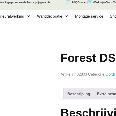
ten & gegarandeerde beste prijsgarantie
FAQ
Contact
Werkwijze
Blogs
Ou
erieurafwerking
Wanddecoratie
Montage service
Sh
Forest DS
Artikel nr
82803
Categorie
Gordij
Beschrijving
Extra besc
Beschrijv