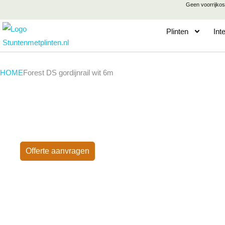
Geen voorrijkos
Plinten
Int
HOME
Forest DS gordijnrail wit 6m
NIEUW!
Offerte aanvragen