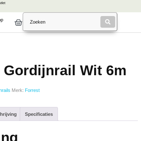
tlet
op
 Gordijnrail Wit 6m
nrails
Merk:
Forrest
hrijving
Specificaties
ing