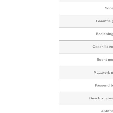
Soor
Garantie (
Bedienin
Geschikt v
Bocht mo
Maatwerk m
Passend bi
Geschikt voor
Antifri