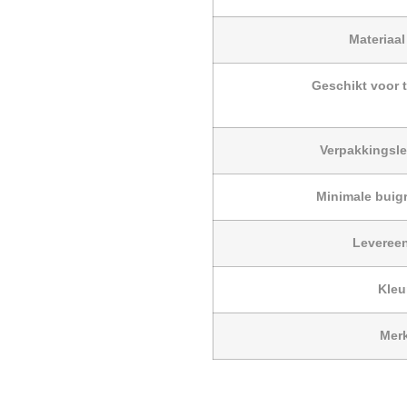
Materiaa
Geschikt voor 
Verpakkingsl
Minimale buig
Leveree
Kleu
Mer