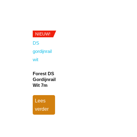
NIEUW!
Forest DS
Gordijnrail
Wit 7m
Lees
verder