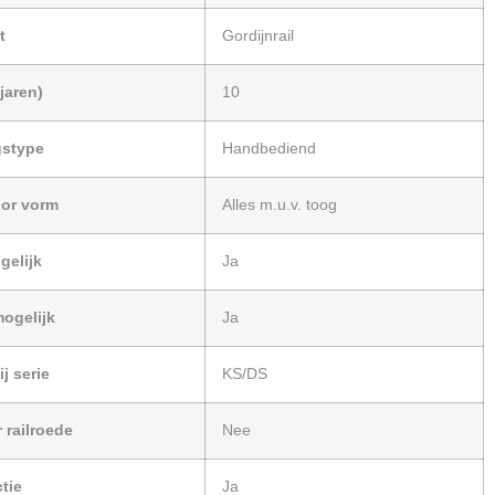
t
Gordijnrail
jaren)
10
gstype
Handbediend
oor vorm
Alles m.u.v. toog
gelijk
Ja
ogelijk
Ja
j serie
KS/DS
 railroede
Nee
ctie
Ja