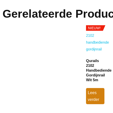
Gerelateerde Produ
NIEUW!
Qurails
2102
Handbediende
Gordijnrail
Wit 5m
Lees
verder