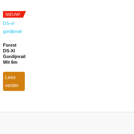
NIEUW!
Forest
DS-Xl
Gordijnrail
Wit 6m
Lees
verder