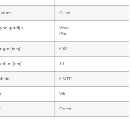
l vorm
Ovaal
type gordijn
Wave
Plooi
engte (mm)
6000
radius (cm)
10
nheid
6 MTR
r
Wit
k
Forest