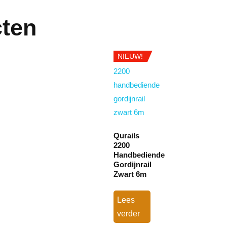
cten
NIEUW!
Qurails
2200
Handbediende
Gordijnrail
Zwart 6m
Lees
verder