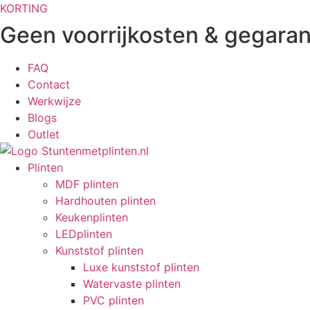
Ga
KORTING
naar
Geen voorrijkosten & gegaran
de
inhoud
FAQ
Contact
Werkwijze
Blogs
Outlet
Plinten
MDF plinten
Hardhouten plinten
Keukenplinten
LEDplinten
Kunststof plinten
Luxe kunststof plinten
Watervaste plinten
PVC plinten