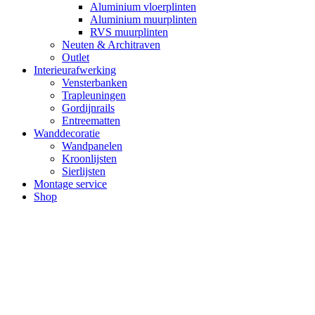
Aluminium vloerplinten
Aluminium muurplinten
RVS muurplinten
Neuten & Architraven
Outlet
Interieurafwerking
Vensterbanken
Trapleuningen
Gordijnrails
Entreematten
Wanddecoratie
Wandpanelen
Kroonlijsten
Sierlijsten
Montage service
Shop