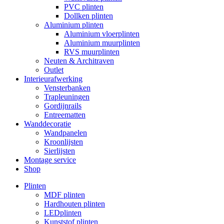
PVC plinten
Dollken plinten
Aluminium plinten
Aluminium vloerplinten
Aluminium muurplinten
RVS muurplinten
Neuten & Architraven
Outlet
Interieurafwerking
Vensterbanken
Trapleuningen
Gordijnrails
Entreematten
Wanddecoratie
Wandpanelen
Kroonlijsten
Sierlijsten
Montage service
Shop
Plinten
MDF plinten
Hardhouten plinten
LEDplinten
Kunststof plinten