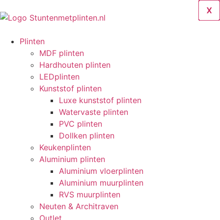
X
X
X
X
X
X
X
X
Plinten
MDF plinten
Hardhouten plinten
LEDplinten
Kunststof plinten
Luxe kunststof plinten
Watervaste plinten
PVC plinten
Dollken plinten
Keukenplinten
Aluminium plinten
Aluminium vloerplinten
Aluminium muurplinten
RVS muurplinten
Neuten & Architraven
Outlet