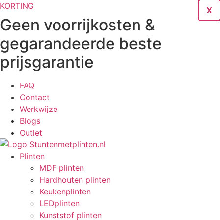
Ga
KORTING
X
X
X
X
X
X
X
X
X
naar
Geen voorrijkosten &
de
gegarandeerde beste
inhoud
prijsgarantie
FAQ
Contact
Werkwijze
Blogs
Outlet
Plinten
MDF plinten
Hardhouten plinten
Keukenplinten
LEDplinten
Kunststof plinten