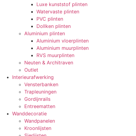
Luxe kunststof plinten
Watervaste plinten
PVC plinten
Dollken plinten
Aluminium plinten
Aluminium vloerplinten
Aluminium muurplinten
RVS muurplinten
Neuten & Architraven
Outlet
Interieurafwerking
Vensterbanken
Trapleuningen
Gordijnrails
Entreematten
Wanddecoratie
Wandpanelen
Kroonlijsten
Sierlijsten