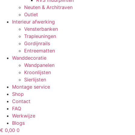
RVS muurplinten
Neuten & Architraven
Outlet
Interieur afwerking
Vensterbanken
Trapleuningen
Gordijnrails
Entreematten
Wanddecoratie
Wandpanelen
Kroonlijsten
Sierlijsten
Montage service
Shop
Contact
FAQ
Werkwijze
Blogs
€
0,00
0