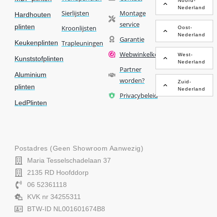
Noord-
Nederland
Sierlijsten
Montage
Hardhouten
service
plinten
Kroonlijsten
Oost-
Nederland
Garantie
Keukenplinten
Trapleuningen
Webwinkelkeur
West-
Kunststofplinten
Nederland
Partner
Aluminium
worden?
Zuid-
plinten
Nederland
Privacybeleid
LedPlinten
Postadres (geen Showroom Aanwezig)
Maria Tesselschadelaan 37
2135 RD Hoofddorp
06 52361118
KVK nr 34255311
BTW-ID NL001601674B8