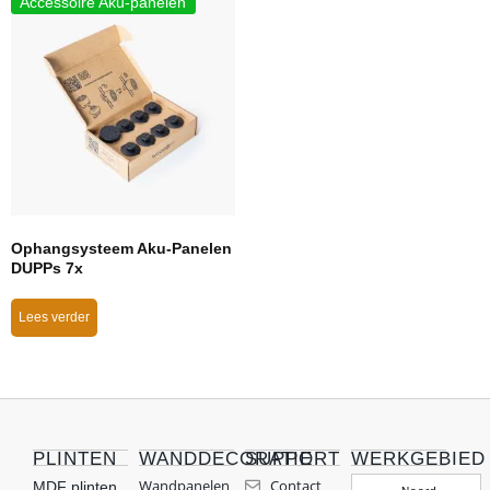
Accessoire Aku-panelen
Ophangsysteem Aku-Panelen
DUPPs 7x
Lees verder
PLINTEN
WANDDECORATIE
SUPPORT
WERKGEBIED
Wandpanelen
Contact
MDF plinten