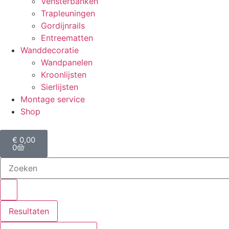
Vensterbanken
Trapleuningen
Gordijnrails
Entreematten
Wanddecoratie
Wandpanelen
Kroonlijsten
Sierlijsten
Montage service
Shop
€
0,00
0
Resultaten