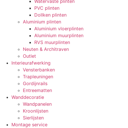
Watervaste plinten
PVC plinten
Dollken plinten
Aluminium plinten
Aluminium vloerplinten
Aluminium muurplinten
RVS muurplinten
Neuten & Architraven
Outlet
Interieurafwerking
Vensterbanken
Trapleuningen
Gordijnrails
Entreematten
Wanddecoratie
Wandpanelen
Kroonlijsten
Sierlijsten
Montage service