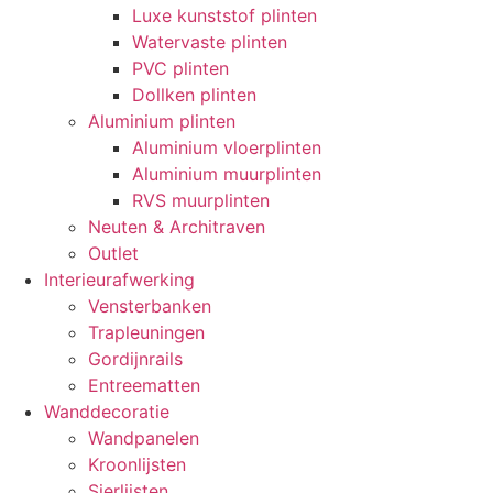
Luxe kunststof plinten
Watervaste plinten
PVC plinten
Dollken plinten
Aluminium plinten
Aluminium vloerplinten
Aluminium muurplinten
RVS muurplinten
Neuten & Architraven
Outlet
Interieurafwerking
Vensterbanken
Trapleuningen
Gordijnrails
Entreematten
Wanddecoratie
Wandpanelen
Kroonlijsten
Sierlijsten