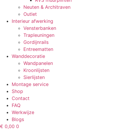
RVS muurplinten
Neuten & Architraven
Outlet
Interieur afwerking
Vensterbanken
Trapleuningen
Gordijnrails
Entreematten
Wanddecoratie
Wandpanelen
Kroonlijsten
Sierlijsten
Montage service
Shop
Contact
FAQ
Werkwijze
Blogs
€
0,00
0