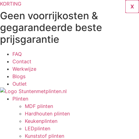
Ga
KORTING
X
X
X
X
X
X
X
X
naar
Geen voorrijkosten &
de
gegarandeerde beste
inhoud
prijsgarantie
FAQ
Contact
Werkwijze
Blogs
Outlet
Plinten
MDF plinten
Hardhouten plinten
Keukenplinten
LEDplinten
Kunststof plinten