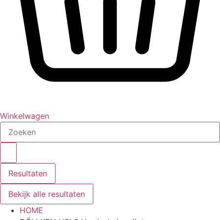
Winkelwagen
Search
...
Resultaten
Bekijk alle resultaten
HOME