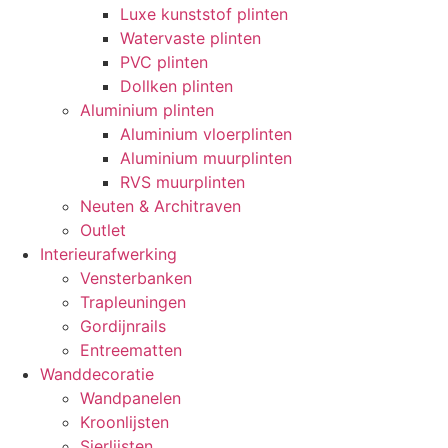
Luxe kunststof plinten
Watervaste plinten
PVC plinten
Dollken plinten
Aluminium plinten
Aluminium vloerplinten
Aluminium muurplinten
RVS muurplinten
Neuten & Architraven
Outlet
Interieurafwerking
Vensterbanken
Trapleuningen
Gordijnrails
Entreematten
Wanddecoratie
Wandpanelen
Kroonlijsten
Sierlijsten