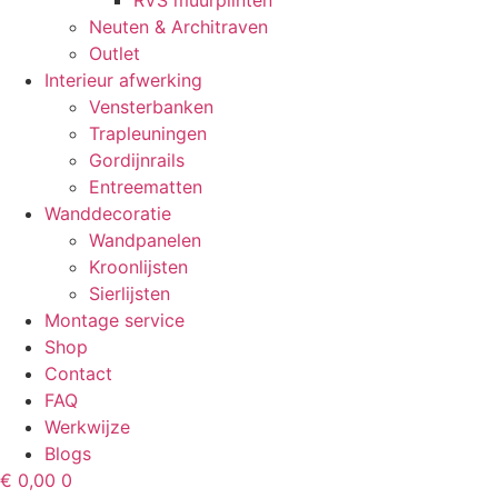
RVS muurplinten
Neuten & Architraven
Outlet
Interieur afwerking
Vensterbanken
Trapleuningen
Gordijnrails
Entreematten
Wanddecoratie
Wandpanelen
Kroonlijsten
Sierlijsten
Montage service
Shop
Contact
FAQ
Werkwijze
Blogs
€
0,00
0