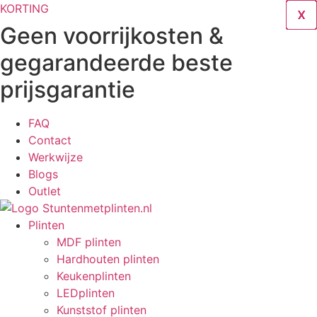
Ga
KORTING
X
X
X
X
X
X
X
X
X
naar
Geen voorrijkosten &
de
gegarandeerde beste
inhoud
prijsgarantie
FAQ
Contact
Werkwijze
Blogs
Outlet
Plinten
MDF plinten
Hardhouten plinten
Keukenplinten
LEDplinten
Kunststof plinten