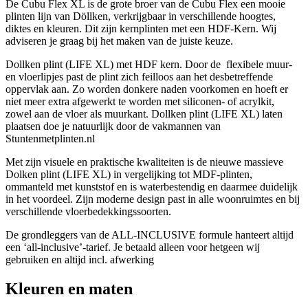
De Cubu Flex XL is de grote broer van de Cubu Flex een mooie
plinten lijn van Döllken, verkrijgbaar in verschillende hoogtes,
diktes en kleuren. Dit zijn kernplinten met een HDF-Kern. Wij
adviseren je graag bij het maken van de juiste keuze.
Dollken plint (LIFE XL) met HDF kern. Door de flexibele muur-
en vloerlipjes past de plint zich feilloos aan het desbetreffende
oppervlak aan. Zo worden donkere naden voorkomen en hoeft er
niet meer extra afgewerkt te worden met siliconen- of acrylkit,
zowel aan de vloer als muurkant. Dollken plint (LIFE XL) laten
plaatsen doe je natuurlijk door de vakmannen van
Stuntenmetplinten.nl
Met zijn visuele en praktische kwaliteiten is de nieuwe massieve
Dolken plint (LIFE XL) in vergelijking tot MDF-plinten,
ommanteld met kunststof en is waterbestendig en daarmee duidelijk
in het voordeel. Zijn moderne design past in alle woonruimtes en bij
verschillende vloerbedekkingssoorten.
De grondleggers van de ALL-INCLUSIVE formule hanteert altijd
een ‘all-inclusive’-tarief. Je betaald alleen voor hetgeen wij
gebruiken en altijd incl. afwerking
Kleuren en maten