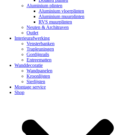
Dollken plinten
Aluminium plinten
Aluminium vloerplinten
Aluminium muurplinten
RVS muurplinten
Neuten & Architraven
Outlet
Interieurafwerking
Vensterbanken
Trapleuningen
Gordijnrails
Entreematten
Wanddecoratie
Wandpanelen
Kroonlijsten
Sierlijsten
Montage service
Shop