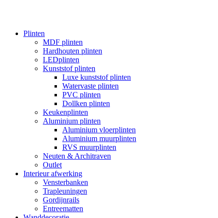
Plinten
MDF plinten
Hardhouten plinten
LEDplinten
Kunststof plinten
Luxe kunststof plinten
Watervaste plinten
PVC plinten
Dollken plinten
Keukenplinten
Aluminium plinten
Aluminium vloerplinten
Aluminium muurplinten
RVS muurplinten
Neuten & Architraven
Outlet
Interieur afwerking
Vensterbanken
Trapleuningen
Gordijnrails
Entreematten
Wanddecoratie