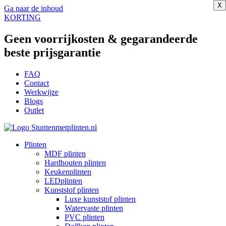
X
X
X
X
X
X
X
X
X
Ga naar de inhoud
KORTING
Geen voorrijkosten & gegarandeerde
beste prijsgarantie
FAQ
Contact
Werkwijze
Blogs
Outlet
Plinten
MDF plinten
Hardhouten plinten
Keukenplinten
LEDplinten
Kunststof plinten
Luxe kunststof plinten
Watervaste plinten
PVC plinten