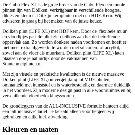
De Cubu Flex XL is de grote broer van de Cubu Flex een mooie
plinten lijn van Döllken, verkrijgbaar in verschillende hoogtes,
diktes en kleuren. Dit zijn kernplinten met een HDF-Kern. Wij
adviseren je graag bij het maken van de juiste keuze.
Dollken plint (LIFE XL) met HDF kern. Door de flexibele muur-
en vloerlipjes past de plint zich feilloos aan het desbetreffende
oppervlak aan. Zo worden donkere naden voorkomen en hoeft er
niet meer extra afgewerkt te worden met siliconen- of acrylkit,
zowel aan de vloer als muurkant. Dollken plint (LIFE XL) laten
plaatsen doe je natuurlijk door de vakmannen van
Stuntenmetplinten.nl
Met zijn visuele en praktische kwaliteiten is de nieuwe massieve
Dolken plint (LIFE XL) in vergelijking tot MDF-plinten,
ommanteld met kunststof en is waterbestendig en daarmee duidelijk
in het voordeel. Zijn moderne design past in alle woonruimtes en bij
verschillende vloerbedekkingssoorten.
De grondleggers van de ALL-INCLUSIVE formule hanteert altijd
een ‘all-inclusive’-tarief. Je betaald alleen voor hetgeen wij
gebruiken en altijd incl. afwerking
Kleuren en maten