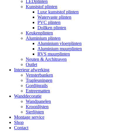
LEDplinten
Kunststof plinten
Luxe kunststof plinten
Watervaste plinten
PVC plinten
Dollken plinten
Keukenplinten
Aluminium plinten
Aluminium vloerplinten
Aluminium muurplinten
RVS muurplinten
Neuten & Architraven
Outlet
Interieur afwerking
Vensterbanken
Trapleuningen
Gordijnrails
Entreematten
Wanddecoratie
Wandpanelen
Kroonlijsten
Sierlijsten
Montage service
Shop
Contact