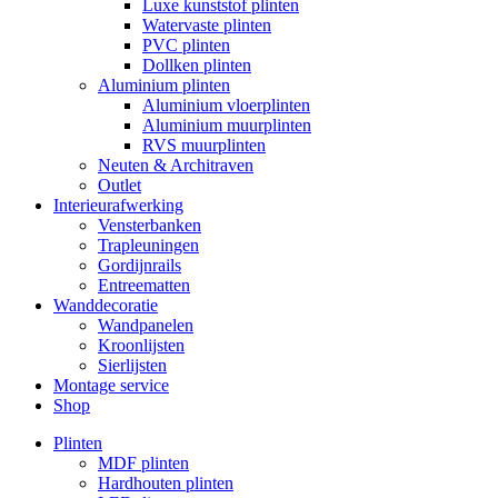
Luxe kunststof plinten
Watervaste plinten
PVC plinten
Dollken plinten
Aluminium plinten
Aluminium vloerplinten
Aluminium muurplinten
RVS muurplinten
Neuten & Architraven
Outlet
Interieurafwerking
Vensterbanken
Trapleuningen
Gordijnrails
Entreematten
Wanddecoratie
Wandpanelen
Kroonlijsten
Sierlijsten
Montage service
Shop
Plinten
MDF plinten
Hardhouten plinten