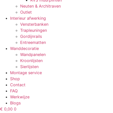
RVS muurplinten
Neuten & Architraven
Outlet
Interieur afwerking
Vensterbanken
Trapleuningen
Gordijnrails
Entreematten
Wanddecoratie
Wandpanelen
Kroonlijsten
Sierlijsten
Montage service
Shop
Contact
FAQ
Werkwijze
Blogs
€
0,00
0