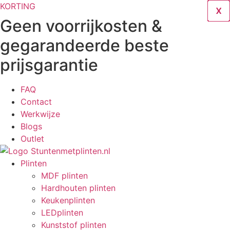
Ga
KORTING
X
X
X
X
X
X
X
X
X
naar
Geen voorrijkosten &
de
gegarandeerde beste
inhoud
prijsgarantie
FAQ
Contact
Werkwijze
Blogs
Outlet
Plinten
MDF plinten
Hardhouten plinten
Keukenplinten
LEDplinten
Kunststof plinten