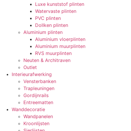
Luxe kunststof plinten
Watervaste plinten
PVC plinten
Dollken plinten
Aluminium plinten
Aluminium vloerplinten
Aluminium muurplinten
RVS muurplinten
Neuten & Architraven
Outlet
Interieurafwerking
Vensterbanken
Trapleuningen
Gordijnrails
Entreematten
Wanddecoratie
Wandpanelen
Kroonlijsten
Sierlijsten