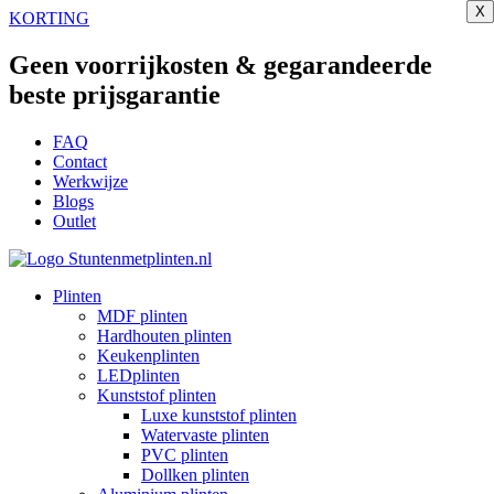
X
X
X
X
X
X
X
X
X
Ga
KORTING
naar
de
Geen voorrijkosten & gegarandeerde
inhoud
beste prijsgarantie
FAQ
Contact
Werkwijze
Blogs
Outlet
Plinten
MDF plinten
Hardhouten plinten
Keukenplinten
LEDplinten
Kunststof plinten
Luxe kunststof plinten
Watervaste plinten
PVC plinten
Dollken plinten