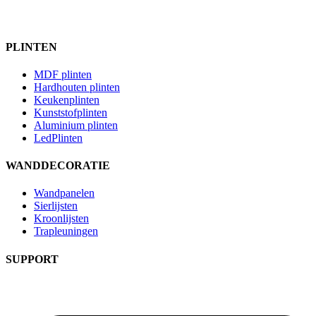
PLINTEN
MDF plinten
Hardhouten plinten
Keukenplinten
Kunststofplinten
Aluminium plinten
LedPlinten
WANDDECORATIE
Wandpanelen
Sierlijsten
Kroonlijsten
Trapleuningen
SUPPORT