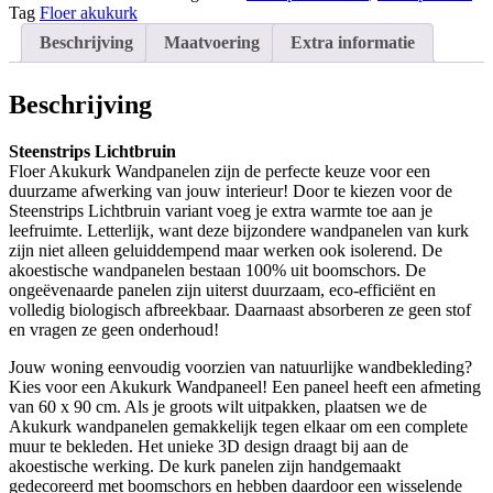
Tag
Floer akukurk
Beschrijving
Maatvoering
Extra informatie
Beschrijving
Steenstrips Lichtbruin
Floer Akukurk Wandpanelen zijn de perfecte keuze voor een
duurzame afwerking van jouw interieur! Door te kiezen voor de
Steenstrips Lichtbruin variant voeg je extra warmte toe aan je
leefruimte. Letterlijk, want deze bijzondere wandpanelen van kurk
zijn niet alleen geluiddempend maar werken ook isolerend. De
akoestische wandpanelen bestaan 100% uit boomschors. De
ongeëvenaarde panelen zijn uiterst duurzaam, eco-efficiënt en
volledig biologisch afbreekbaar. Daarnaast absorberen ze geen stof
en vragen ze geen onderhoud!
Jouw woning eenvoudig voorzien van natuurlijke wandbekleding?
Kies voor een Akukurk Wandpaneel! Een paneel heeft een afmeting
van 60 x 90 cm. Als je groots wilt uitpakken, plaatsen we de
Akukurk wandpanelen gemakkelijk tegen elkaar om een complete
muur te bekleden. Het unieke 3D design draagt bij aan de
akoestische werking. De kurk panelen zijn handgemaakt
gedecoreerd met boomschors en hebben daardoor een wisselende