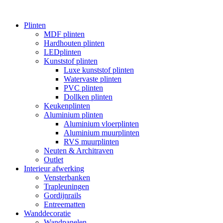
Plinten
MDF plinten
Hardhouten plinten
LEDplinten
Kunststof plinten
Luxe kunststof plinten
Watervaste plinten
PVC plinten
Dollken plinten
Keukenplinten
Aluminium plinten
Aluminium vloerplinten
Aluminium muurplinten
RVS muurplinten
Neuten & Architraven
Outlet
Interieur afwerking
Vensterbanken
Trapleuningen
Gordijnrails
Entreematten
Wanddecoratie
Wandpanelen