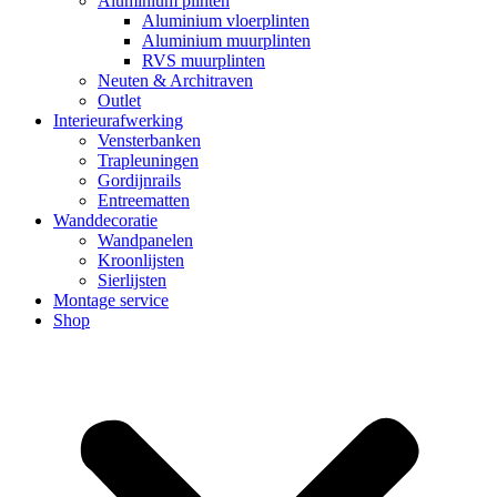
Aluminium plinten
Aluminium vloerplinten
Aluminium muurplinten
RVS muurplinten
Neuten & Architraven
Outlet
Interieurafwerking
Vensterbanken
Trapleuningen
Gordijnrails
Entreematten
Wanddecoratie
Wandpanelen
Kroonlijsten
Sierlijsten
Montage service
Shop