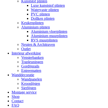
Kunststof plinten
Luxe kunststof plinten
Watervaste plinten
PVC plinten
Dollken plinten
Keukenplinten
Aluminium plinten
Aluminium vloerplinten
Aluminium muurplinten
RVS muurplinten
Neuten & Architraven
Outlet
Interieur afwerking
Vensterbanken
Trapleuningen
Gordijnrails
Entreematten
Wanddecoratie
Wandpanelen
Kroonlijsten
Sierlijsten
Montage service
Shop
Contact
FAQ