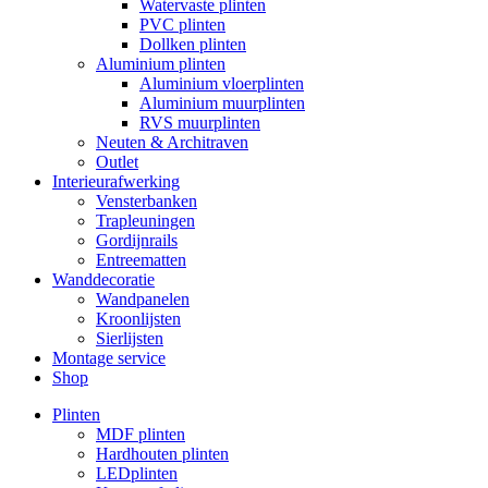
Watervaste plinten
PVC plinten
Dollken plinten
Aluminium plinten
Aluminium vloerplinten
Aluminium muurplinten
RVS muurplinten
Neuten & Architraven
Outlet
Interieurafwerking
Vensterbanken
Trapleuningen
Gordijnrails
Entreematten
Wanddecoratie
Wandpanelen
Kroonlijsten
Sierlijsten
Montage service
Shop
Plinten
MDF plinten
Hardhouten plinten
LEDplinten