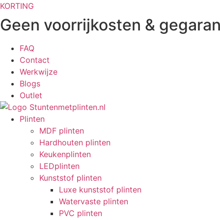
Ga
KORTING
naar
Geen voorrijkosten & gegaran
de
inhoud
FAQ
Contact
Werkwijze
Blogs
Outlet
Plinten
MDF plinten
Hardhouten plinten
Keukenplinten
LEDplinten
Kunststof plinten
Luxe kunststof plinten
Watervaste plinten
PVC plinten