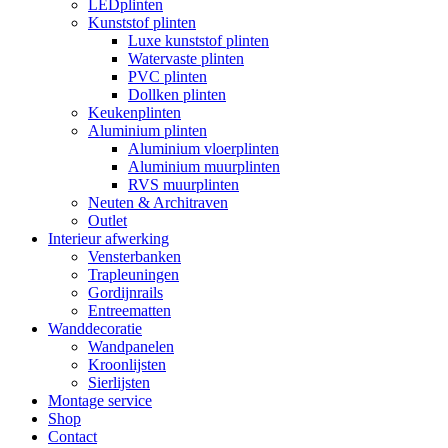
LEDplinten
Kunststof plinten
Luxe kunststof plinten
Watervaste plinten
PVC plinten
Dollken plinten
Keukenplinten
Aluminium plinten
Aluminium vloerplinten
Aluminium muurplinten
RVS muurplinten
Neuten & Architraven
Outlet
Interieur afwerking
Vensterbanken
Trapleuningen
Gordijnrails
Entreematten
Wanddecoratie
Wandpanelen
Kroonlijsten
Sierlijsten
Montage service
Shop
Contact