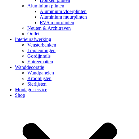
Dollken plinten
Aluminium plinten
Aluminium vloerplinten
Aluminium muurplinten
RVS muurplinten
Neuten & Architraven
Outlet
Interieurafwerking
Vensterbanken
Trapleuningen
Gordijnrails
Entreematten
Wanddecoratie
Wandpanelen
Kroonlijsten
Sierlijsten
Montage service
Shop