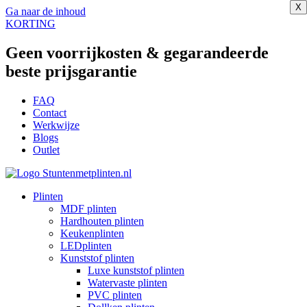
X
X
X
X
X
X
X
X
X
Ga naar de inhoud
KORTING
Geen voorrijkosten & gegarandeerde
beste prijsgarantie
FAQ
Contact
Werkwijze
Blogs
Outlet
Plinten
MDF plinten
Hardhouten plinten
Keukenplinten
LEDplinten
Kunststof plinten
Luxe kunststof plinten
Watervaste plinten
PVC plinten