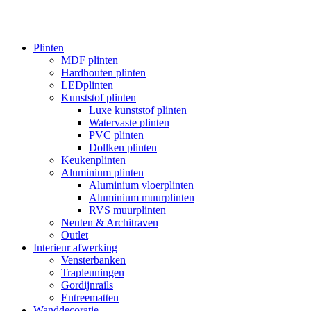
Plinten
MDF plinten
Hardhouten plinten
LEDplinten
Kunststof plinten
Luxe kunststof plinten
Watervaste plinten
PVC plinten
Dollken plinten
Keukenplinten
Aluminium plinten
Aluminium vloerplinten
Aluminium muurplinten
RVS muurplinten
Neuten & Architraven
Outlet
Interieur afwerking
Vensterbanken
Trapleuningen
Gordijnrails
Entreematten
Wanddecoratie