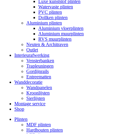
Luxe kunststof plinten
Watervaste plinten
PVC plinten
Dollken plinten
Aluminium plinten
Aluminium vloerplinten
Aluminium muurplinten
RVS muurplinten
Neuten & Architraven
Outlet
Interieurafwerking
Vensterbanken
Trapleuningen
Gordijnrails
Entreematten
Wanddecoratie
Wandpanelen
Kroonlijsten
Sierlijsten
Montage service
Shop
Plinten
MDF plinten
Hardhouten plinten