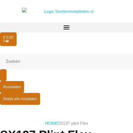
€
0,00
0
Resultaten
Bekijk alle resultaten
HOME
SX137 plint Flex