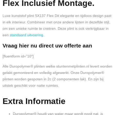
Flex Inclusief Montage.
Luxe kunststof plint SX137 Flex Dit elegante en tijdloos design past
in elk interieur. Combineer met onze andere lijsten in dezelfde stijl,
om een unieke ruimte te creëren. Deze plint is ook verkrijgbaar in
een
standaard uitvoering
.
Vraag hier nu direct uw offerte aan
[fluentform id=”10″]
Alle Duropolymer® plinten welke stuntenmetplinten.nl levert worden
gelakt gemonteerd en volledig afgewerkt. Onze Duropolymer®
plinten worden gespoten in 2c (2 componenten lak). En zijn bij
uitstek geschikt voor natte ruimtes.
Extra Informatie
Duropolymer® houdt van water maar wordt nooit nat, is