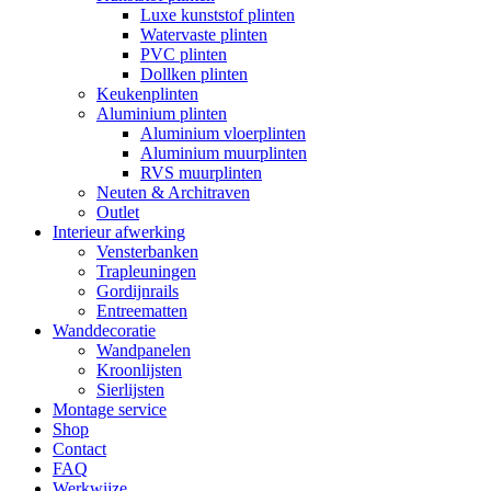
Luxe kunststof plinten
Watervaste plinten
PVC plinten
Dollken plinten
Keukenplinten
Aluminium plinten
Aluminium vloerplinten
Aluminium muurplinten
RVS muurplinten
Neuten & Architraven
Outlet
Interieur afwerking
Vensterbanken
Trapleuningen
Gordijnrails
Entreematten
Wanddecoratie
Wandpanelen
Kroonlijsten
Sierlijsten
Montage service
Shop
Contact
FAQ
Werkwijze