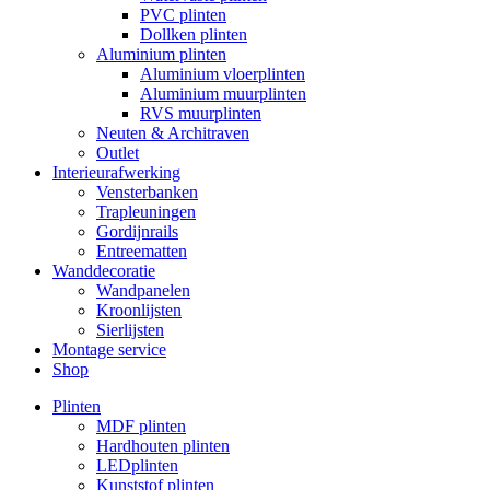
PVC plinten
Dollken plinten
Aluminium plinten
Aluminium vloerplinten
Aluminium muurplinten
RVS muurplinten
Neuten & Architraven
Outlet
Interieurafwerking
Vensterbanken
Trapleuningen
Gordijnrails
Entreematten
Wanddecoratie
Wandpanelen
Kroonlijsten
Sierlijsten
Montage service
Shop
Plinten
MDF plinten
Hardhouten plinten
LEDplinten
Kunststof plinten