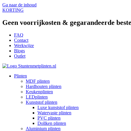
SOON!
Ga naar de inhoud
KORTING
Geen voorrijkosten & gegarandeerde beste
FAQ
Contact
Werkwijze
Blogs
Outlet
Plinten
MDF plinten
Hardhouten plinten
Keukenplinten
LEDplinten
Kunststof plinten
Luxe kunststof plinten
Watervaste plinten
PVC plinten
Dollken plinten
Aluminium plinten