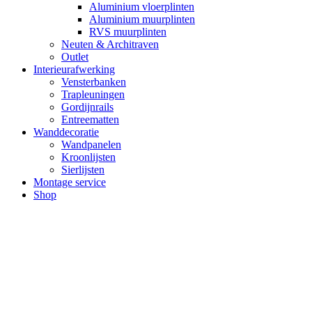
Aluminium vloerplinten
Aluminium muurplinten
RVS muurplinten
Neuten & Architraven
Outlet
Interieurafwerking
Vensterbanken
Trapleuningen
Gordijnrails
Entreematten
Wanddecoratie
Wandpanelen
Kroonlijsten
Sierlijsten
Montage service
Shop