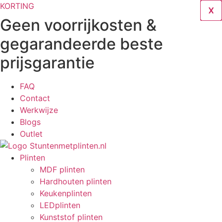
Ga
KORTING
X
X
X
X
X
X
X
X
X
naar
Geen voorrijkosten &
de
gegarandeerde beste
inhoud
prijsgarantie
FAQ
Contact
Werkwijze
Blogs
Outlet
Plinten
MDF plinten
Hardhouten plinten
Keukenplinten
LEDplinten
Kunststof plinten