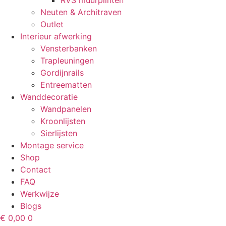
RVS muurplinten
Neuten & Architraven
Outlet
Interieur afwerking
Vensterbanken
Trapleuningen
Gordijnrails
Entreematten
Wanddecoratie
Wandpanelen
Kroonlijsten
Sierlijsten
Montage service
Shop
Contact
FAQ
Werkwijze
Blogs
€
0,00
0