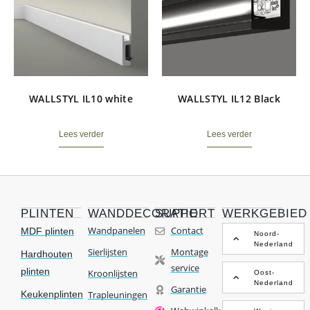
WALLSTYL IL10 white
WALLSTYL IL12 Black
Lees verder
Lees verder
PLINTEN
WANDDECORATIE
SUPPORT
WERKGEBIED
Wandpanelen
Contact
MDF plinten
Noord-
Nederland
Sierlijsten
Montage
Hardhouten
service
plinten
Kroonlijsten
Oost-
Nederland
Garantie
Keukenplinten
Trapleuningen