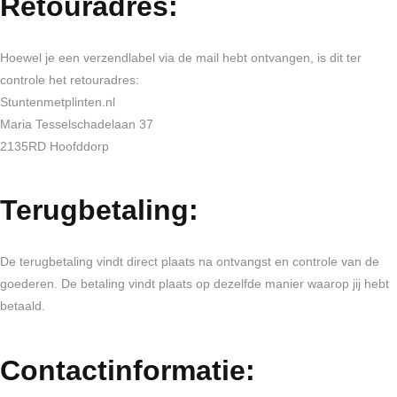
Retouradres:
Hoewel je een verzendlabel via de mail hebt ontvangen, is dit ter
controle het retouradres:
Stuntenmetplinten.nl
Maria Tesselschadelaan 37
2135RD Hoofddorp
Terugbetaling:
De terugbetaling vindt direct plaats na ontvangst en controle van de
goederen. De betaling vindt plaats op dezelfde manier waarop jij hebt
betaald.
Contactinformatie: