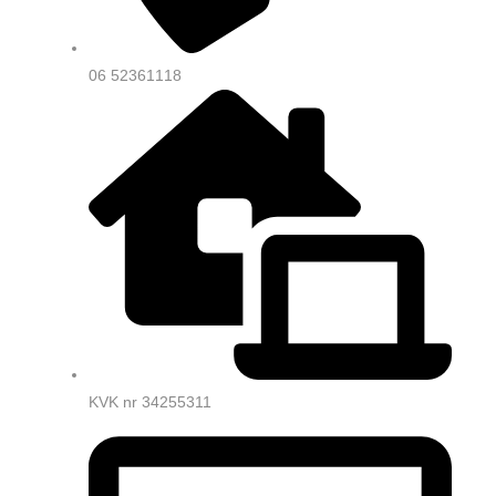
06 52361118
KVK nr 34255311