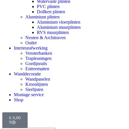
Watervaste plinten
PVC plinten
Dollken plinten
Aluminium plinten
Aluminium vloerplinten
Aluminium muurplinten
RVS muurplinten
Neuten & Architraven
Outlet
Interieurafwerking
Vensterbanken
Trapleuningen
Gordijnrails
Entreematten
Wanddecoratie
Wandpanelen
Kroonlijsten
Sierlijsten
Montage service
Shop
€
0,00
0