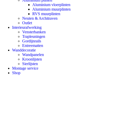
Aluminium plinten
Aluminium vloerplinten
Aluminium muurplinten
RVS muurplinten
Neuten & Architraven
Outlet
Interieurafwerking
Vensterbanken
Trapleuningen
Gordijnrails
Entreematten
Wanddecoratie
Wandpanelen
Kroonlijsten
Sierlijsten
Montage service
Shop