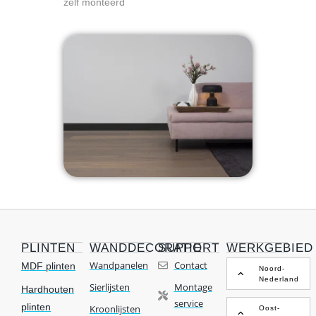
zelf monteerd
PLINTEN
WANDDECORATIE
SUPPORT
WERKGEBIED
Wandpanelen
Contact
MDF plinten
Noord-
Nederland
Sierlijsten
Montage
Hardhouten
service
plinten
Kroonlijsten
Oost-