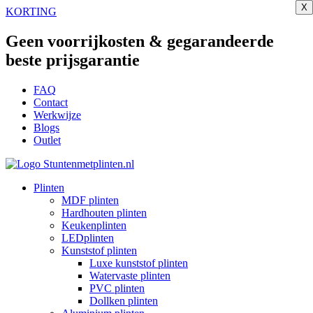
X
X
X
X
X
X
X
X
X
X
Ga
KORTING
naar
de
Geen voorrijkosten & gegarandeerde
inhoud
beste prijsgarantie
FAQ
Contact
Werkwijze
Blogs
Outlet
Plinten
MDF plinten
Hardhouten plinten
Keukenplinten
LEDplinten
Kunststof plinten
Luxe kunststof plinten
Watervaste plinten
PVC plinten
Dollken plinten