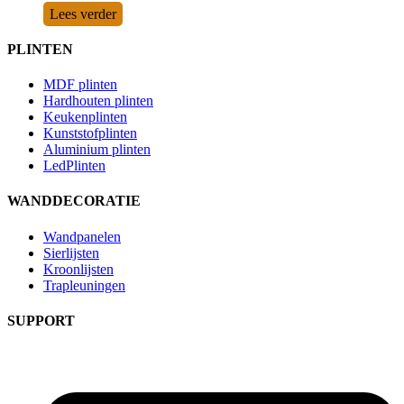
Lees verder
PLINTEN
MDF plinten
Hardhouten plinten
Keukenplinten
Kunststofplinten
Aluminium plinten
LedPlinten
WANDDECORATIE
Wandpanelen
Sierlijsten
Kroonlijsten
Trapleuningen
SUPPORT