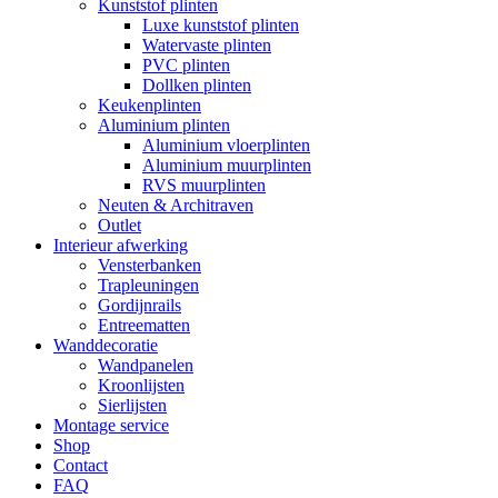
Kunststof plinten
Luxe kunststof plinten
Watervaste plinten
PVC plinten
Dollken plinten
Keukenplinten
Aluminium plinten
Aluminium vloerplinten
Aluminium muurplinten
RVS muurplinten
Neuten & Architraven
Outlet
Interieur afwerking
Vensterbanken
Trapleuningen
Gordijnrails
Entreematten
Wanddecoratie
Wandpanelen
Kroonlijsten
Sierlijsten
Montage service
Shop
Contact
FAQ