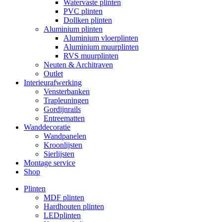
Watervaste plinten
PVC plinten
Dollken plinten
Aluminium plinten
Aluminium vloerplinten
Aluminium muurplinten
RVS muurplinten
Neuten & Architraven
Outlet
Interieurafwerking
Vensterbanken
Trapleuningen
Gordijnrails
Entreematten
Wanddecoratie
Wandpanelen
Kroonlijsten
Sierlijsten
Montage service
Shop
Plinten
MDF plinten
Hardhouten plinten
LEDplinten