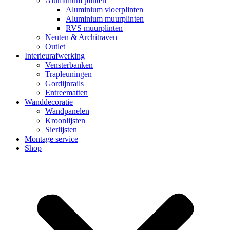
Aluminium plinten
Aluminium vloerplinten
Aluminium muurplinten
RVS muurplinten
Neuten & Architraven
Outlet
Interieurafwerking
Vensterbanken
Trapleuningen
Gordijnrails
Entreematten
Wanddecoratie
Wandpanelen
Kroonlijsten
Sierlijsten
Montage service
Shop