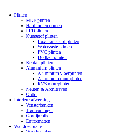
Plinten
MDF plinten
Hardhouten plinten
LEDplinten
Kunststof plinten
Luxe kunststof plinten
Watervaste plinten
PVC plinten
Dollken plinten
Keukenplinten
Aluminium plinten
Aluminium vloerplinten
Aluminium muurplinten
RVS muurplinten
Neuten & Architraven
Outlet
Interieur afwerking
Vensterbanken
Trapleuningen
Gordijnrails
Entreematten
Wanddecoratie
Wandpanelen