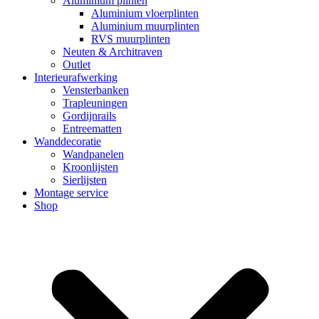
Aluminium plinten
Aluminium vloerplinten
Aluminium muurplinten
RVS muurplinten
Neuten & Architraven
Outlet
Interieurafwerking
Vensterbanken
Trapleuningen
Gordijnrails
Entreematten
Wanddecoratie
Wandpanelen
Kroonlijsten
Sierlijsten
Montage service
Shop