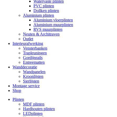
Watervaste plinten
PVC plinten
Dollken plinten
Aluminium plinten
Aluminium vloerplinten
Aluminium muurplinten
RVS muurplinten
Neuten & Architraven
Outlet
Interieurafwerking
Vensterbanken
Trapleuningen
Gordijnrails
Entreematten
Wanddecoratie
Wandpanelen
Kroonlijsten
Sierlijsten
Montage service
Shop
Plinten
MDF plinten
Hardhouten plinten
LEDplinten