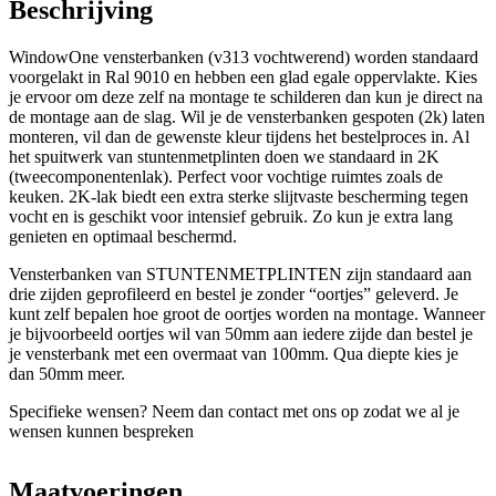
Beschrijving
WindowOne vensterbanken (v313 vochtwerend) worden standaard
voorgelakt in Ral 9010 en hebben een glad egale oppervlakte. Kies
je ervoor om deze zelf na montage te schilderen dan kun je direct na
de montage aan de slag. Wil je de vensterbanken gespoten (2k) laten
monteren, vil dan de gewenste kleur tijdens het bestelproces in. Al
het spuitwerk van stuntenmetplinten doen we standaard in 2K
(tweecomponentenlak). Perfect voor vochtige ruimtes zoals de
keuken. 2K-lak biedt een extra sterke slijtvaste bescherming tegen
vocht en is geschikt voor intensief gebruik. Zo kun je extra lang
genieten en optimaal beschermd.
Vensterbanken van STUNTENMETPLINTEN zijn standaard aan
drie zijden geprofileerd en bestel je zonder “oortjes” geleverd. Je
kunt zelf bepalen hoe groot de oortjes worden na montage. Wanneer
je bijvoorbeeld oortjes wil van 50mm aan iedere zijde dan bestel je
je vensterbank met een overmaat van 100mm. Qua diepte kies je
dan 50mm meer.
Specifieke wensen? Neem dan contact met ons op zodat we al je
wensen kunnen bespreken
Maatvoeringen