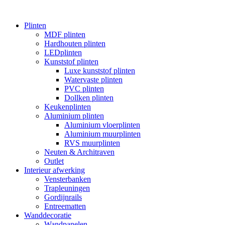
Plinten
MDF plinten
Hardhouten plinten
LEDplinten
Kunststof plinten
Luxe kunststof plinten
Watervaste plinten
PVC plinten
Dollken plinten
Keukenplinten
Aluminium plinten
Aluminium vloerplinten
Aluminium muurplinten
RVS muurplinten
Neuten & Architraven
Outlet
Interieur afwerking
Vensterbanken
Trapleuningen
Gordijnrails
Entreematten
Wanddecoratie
Wandpanelen