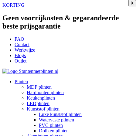
X
X
X
X
X
X
X
X
X
Ga
KORTING
naar
de
Geen voorrijkosten & gegarandeerde
inhoud
beste prijsgarantie
FAQ
Contact
Werkwijze
Blogs
Outlet
Plinten
MDF plinten
Hardhouten plinten
Keukenplinten
LEDplinten
Kunststof plinten
Luxe kunststof plinten
Watervaste plinten
PVC plinten
Dollken plinten