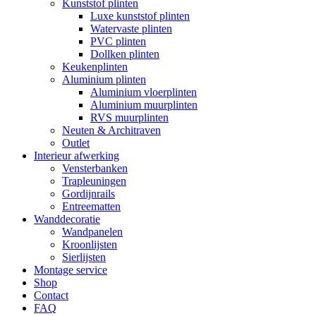
Kunststof plinten
Luxe kunststof plinten
Watervaste plinten
PVC plinten
Dollken plinten
Keukenplinten
Aluminium plinten
Aluminium vloerplinten
Aluminium muurplinten
RVS muurplinten
Neuten & Architraven
Outlet
Interieur afwerking
Vensterbanken
Trapleuningen
Gordijnrails
Entreematten
Wanddecoratie
Wandpanelen
Kroonlijsten
Sierlijsten
Montage service
Shop
Contact
FAQ