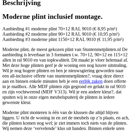
Beschrijving
Moderne plint inclusief montage.
Aanbieding #1 moderne plint 70×12 RAL 9010 (€ 8,95 p/m¹)
Aanbieding #2 moderne plint 90×12 RAL 9010 (€ 10,95 p/m¹)
Aanbieding #3 moderne plint 1150×12 RAL 9010 (€ 11,95 p/m¹)
Moderne plint, de meest gekozen plint van Stuntenmetplinten.nl De
aanbieding is leverbaar in 3 formaten t.w. 70×12, 90×12 en 115×12
allen in ral 9010 en van topkwaliteit. Dit maakt je vloer helemaal af.
Met deze hoge plinten geef je de woning een nog luxere uitstraling.
Wil je nog hogere plinten en ben je nieuwsgiering geworden naar
een all-inclusive offerte van stuntenmetplinten?, vraag deze direct
aan en binnen enkele minuten heb je een
eerlijk zaken
doen offerte
in je mailbox. Alle MDF plinten zijn gegrond en gelakt in ral 9010
en zijn vochtwerend (MDF V313). Wil je een andere kleur?, dat
spuiten wij in onze eigen meubelspuiterij de plinten in iedere
gewenste kleur.
Moderne plint monteren is één van de klussen die altijd blijven
liggen. U richt de woning in en zet de meubels op z’n plaats, en ach,
die plinten komen nog wel; je ziet immers toch niets van de plinten.
Wij nemen deze ‘vervelende’ klus uit handen. Binnen enkele uren