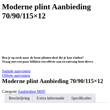
Moderne plint Aanbieding
70/90/115×12
TIJDELIJKE AANBIEDINGEN
70x12 € 8,95 p/m¹
90x12 € 10,95 p/m¹
115x12 € 11,95 p/m¹
Ben je op zoek naar de beste plinten-deal die je kan vinden?
Vraag met een paar klikken een offerte aan en ontvang hem direct.
Sample aanvragen
Offerte aanvragen
Moderne plint Aanbieding 70/90/115×12
Categorie
Aanbieding MDF
Beschrijving
Extra informatie
Specificaties