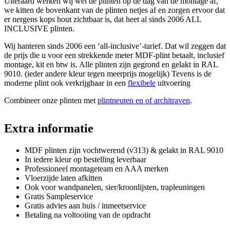
Uiteraard werken wij wél de plinten op de dag van de montage af,
we kitten de bovenkant van de plinten netjes af en zorgen ervoor dat
er nergens kops hout zichtbaar is, dat heet al sinds 2006 ALL
INCLUSIVE plinten.
Wij hanteren sinds 2006 een ‘all-inclusive’-tarief. Dat wil zeggen dat
de prijs die u voor een strekkende meter MDF-plint betaalt, inclusief
montage, kit en btw is. Alle plinten zijn gegrond en gelakt in RAL
9010. (ieder andere kleur tegen meerprijs mogelijk) Tevens is de
moderne plint ook verkrijgbaar in een
flexibele
uitvoering
Combineer onze plinten met
plintneuten en of architraven
.
Extra informatie
MDF plinten zijn vochtwerend (v313) & gelakt in RAL 9010
In iedere kleur op bestelling leverbaar
Professioneel montageteam en AAA merken
Vloerzijde laten afkitten
Ook voor wandpanelen, sier/kroonlijsten, trapleuningen
Gratis Sampleservice
Gratis advies aan huis / inmeetservice
Betaling na voltooiing van de opdracht