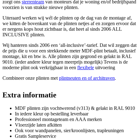
zorgt ons
sterrenteam
van monteurs dat je woning en/of bedrijfspand
voorzien is van strakke nieuwe plinten.
Uiteraard werken wij wél de plinten op de dag van de montage af,
we kitten de bovenkant van de plinten netjes af en zorgen ervoor dat
er nergens kops hout zichtbaar is, dat heet al sinds 2006 ALL
INCLUSIVE plinten.
Wij hanteren sinds 2006 een ‘all-inclusive’-tarief. Dat wil zeggen dat
de prijs die u voor een strekkende meter MDF-plint betaalt, inclusief
montage, kit en btw is. Alle plinten zijn gegrond en gelakt in RAL
9010. (ieder andere kleur tegen meerprijs mogelijk) Tevens is de
moderne plint ook verkrijgbaar in een
flexibele
uitvoering
Combineer onze plinten met
plintneuten en of architraven
.
Extra informatie
MDF plinten zijn vochtwerend (v313) & gelakt in RAL 9010
In iedere kleur op bestelling leverbaar
Professioneel montageteam en AAA merken
Vloerzijde laten afkitten
Ook voor wandpanelen, sier/kroonlijsten, trapleuningen
Gratis Sampleservice