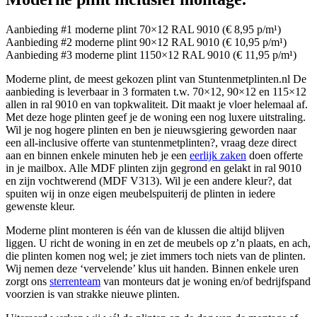
Aanbieding #1 moderne plint 70×12 RAL 9010 (€ 8,95 p/m¹)
Aanbieding #2 moderne plint 90×12 RAL 9010 (€ 10,95 p/m¹)
Aanbieding #3 moderne plint 1150×12 RAL 9010 (€ 11,95 p/m¹)
Moderne plint, de meest gekozen plint van Stuntenmetplinten.nl De
aanbieding is leverbaar in 3 formaten t.w. 70×12, 90×12 en 115×12
allen in ral 9010 en van topkwaliteit. Dit maakt je vloer helemaal af.
Met deze hoge plinten geef je de woning een nog luxere uitstraling.
Wil je nog hogere plinten en ben je nieuwsgiering geworden naar
een all-inclusive offerte van stuntenmetplinten?, vraag deze direct
aan en binnen enkele minuten heb je een
eerlijk zaken
doen offerte
in je mailbox. Alle MDF plinten zijn gegrond en gelakt in ral 9010
en zijn vochtwerend (MDF V313). Wil je een andere kleur?, dat
spuiten wij in onze eigen meubelspuiterij de plinten in iedere
gewenste kleur.
Moderne plint monteren is één van de klussen die altijd blijven
liggen. U richt de woning in en zet de meubels op z’n plaats, en ach,
die plinten komen nog wel; je ziet immers toch niets van de plinten.
Wij nemen deze ‘vervelende’ klus uit handen. Binnen enkele uren
zorgt ons
sterrenteam
van monteurs dat je woning en/of bedrijfspand
voorzien is van strakke nieuwe plinten.