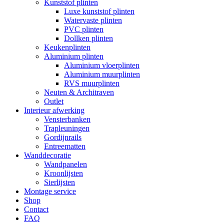
Kunststof plinten
Luxe kunststof plinten
Watervaste plinten
PVC plinten
Dollken plinten
Keukenplinten
Aluminium plinten
Aluminium vloerplinten
Aluminium muurplinten
RVS muurplinten
Neuten & Architraven
Outlet
Interieur afwerking
Vensterbanken
Trapleuningen
Gordijnrails
Entreematten
Wanddecoratie
Wandpanelen
Kroonlijsten
Sierlijsten
Montage service
Shop
Contact
FAQ