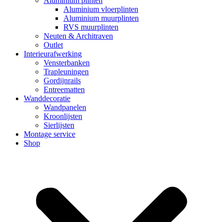
Aluminium plinten
Aluminium vloerplinten
Aluminium muurplinten
RVS muurplinten
Neuten & Architraven
Outlet
Interieurafwerking
Vensterbanken
Trapleuningen
Gordijnrails
Entreematten
Wanddecoratie
Wandpanelen
Kroonlijsten
Sierlijsten
Montage service
Shop