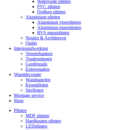
Watervaste plinten
PVC plinten
Dollken plinten
Aluminium plinten
Aluminium vloerplinten
Aluminium muurplinten
RVS muurplinten
Neuten & Architraven
Outlet
Interieurafwerking
Vensterbanken
Trapleuningen
Gordijnrails
Entreematten
Wanddecoratie
Wandpanelen
Kroonlijsten
Sierlijsten
Montage service
Shop
Plinten
MDF plinten
Hardhouten plinten
LEDplinten