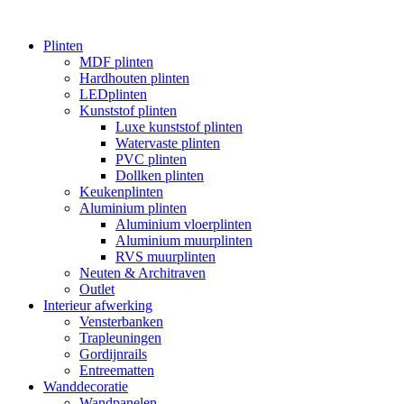
Plinten
MDF plinten
Hardhouten plinten
LEDplinten
Kunststof plinten
Luxe kunststof plinten
Watervaste plinten
PVC plinten
Dollken plinten
Keukenplinten
Aluminium plinten
Aluminium vloerplinten
Aluminium muurplinten
RVS muurplinten
Neuten & Architraven
Outlet
Interieur afwerking
Vensterbanken
Trapleuningen
Gordijnrails
Entreematten
Wanddecoratie
Wandpanelen