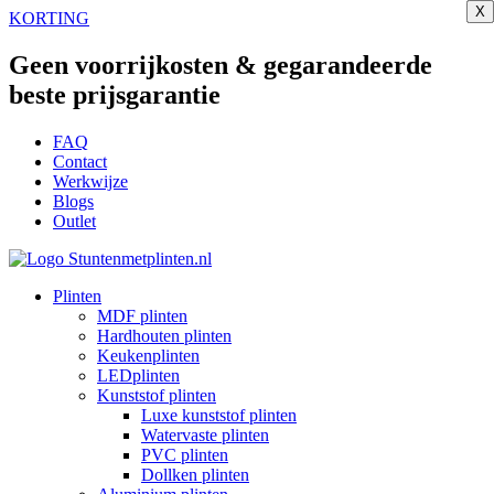
X
X
X
X
X
X
X
X
Ga
KORTING
naar
de
Geen voorrijkosten & gegarandeerde
inhoud
beste prijsgarantie
FAQ
Contact
Werkwijze
Blogs
Outlet
Plinten
MDF plinten
Hardhouten plinten
Keukenplinten
LEDplinten
Kunststof plinten
Luxe kunststof plinten
Watervaste plinten
PVC plinten
Dollken plinten