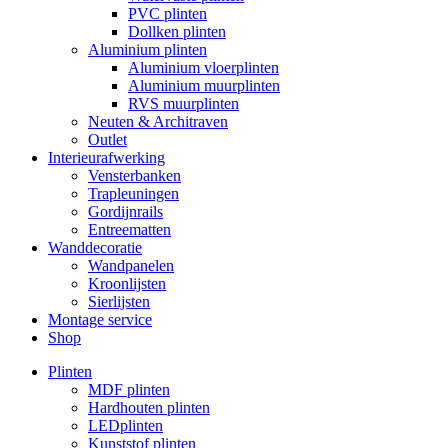
PVC plinten
Dollken plinten
Aluminium plinten
Aluminium vloerplinten
Aluminium muurplinten
RVS muurplinten
Neuten & Architraven
Outlet
Interieurafwerking
Vensterbanken
Trapleuningen
Gordijnrails
Entreematten
Wanddecoratie
Wandpanelen
Kroonlijsten
Sierlijsten
Montage service
Shop
Plinten
MDF plinten
Hardhouten plinten
LEDplinten
Kunststof plinten