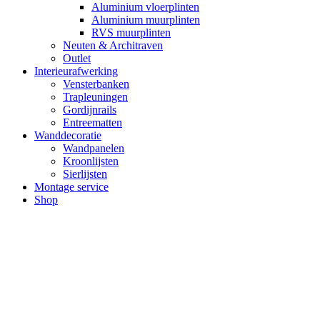
Aluminium vloerplinten
Aluminium muurplinten
RVS muurplinten
Neuten & Architraven
Outlet
Interieurafwerking
Vensterbanken
Trapleuningen
Gordijnrails
Entreematten
Wanddecoratie
Wandpanelen
Kroonlijsten
Sierlijsten
Montage service
Shop