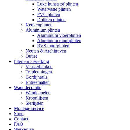
Luxe kunststof plinten
Watervaste plinten
PVC plinten
Dollken plinten
Keukenplinten
Aluminium plinten
Aluminium vloerplinten
Aluminium muurplinten
RVS muurplinten
Neuten & Architraven
Outlet
Interieur afwerking
Vensterbanken
Trapleuningen
Gordijnrails
Entreematten
Wanddecoratie
Wandpanelen
Kroonlijsten
Sierlijsten
Montage service
Shop
Contact
FAQ
Werkwijze